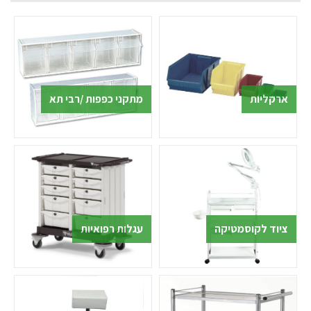
(שולחנות שבעזרתם מטופלים יכולים לקרוא, לשתות ולאכול -
כאשר הם שוכבים במיטה) ומוצרים רבים נוספים.
לקבלת הצעת מחיר לציוד רפואי במחירים אטרקטיביים
במיוחד,חייגו עכשיו: 072-2150309 או 072-2150308
ארקליות
מתקני כפפות /רבי תא
ציוד לקוסמטיקה
עגלות רפואיות