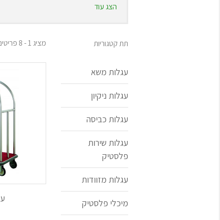
הצג עוד
לנוחיותכם, אנו מציעים עגלות שירות מפל
אנו מציעים עגלות שירות ברוחב ואורך שוני
ניתן להוסיף לעגלות שירות - מכלי פלסטיק ל
לבחירתכם, עגלות שירות בצבע לבן, אפור א
מציג 1 - 8 פריטים מתוך 8
תת קטגוריות
עגלות שירות מנירוסטה
אנו מציעים עגלות נירוסטה מודולריות, במגוו
עגלות משא
ניתן לייצר עגלות נירוסטה בגדלים שונים -
ניתן להרכיב שניים או שלושה מדפים, בהת
עגלות ניקיון
כמו כן, חברתנו משווקת עגלות שירות למטב
2. מגוון רחב של עגלות ניקיון - אשר מספקות מענה מצוין למגוון שטחים ולמגוון צרכים
עגלות כביסה
בין העגלות שלנו, תמצאו עגלות אשר ניתן לשא
אנו מציעים עגלות ניקיון המעוצבות בעיצוב
עגלות שירות
העגלות מיוצרות מפלסטיק איכותי. ניתן לצרף להן דליי ניקוי ב
פלסטיק
בנוסף, אנו גם משווקים עגלות ניקיון ממתכ
3. עגלות חדרנית מפוארות במגוון דגמים
עגלות מזוודות
עגלות החדרנית שאנו משווקים, יוצרו תוך מ
לבחירתכם עגלות חדרנית בגדלים שונים, המ
עג
מיכלי פלסטיק
בנוסף, ישנם דגמים של עגלות עם/בלי דלתו
4. עגלות כביסה באיכות הטובה ביותר, אשר מיוצרות אצל מיטב היצרנים בארץ ובחו"ל