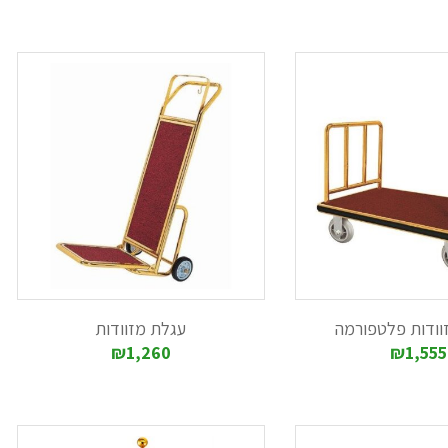
של כביסה, עגלות כביסה עם מסגרת מתכת/ללא מסגרת מתכת וכן עגלות פתוחות, א
גלות כביסה מניקל, הכוללות שק ומתאימות לשינוע כביסה בכמות בינונית. בנוסף
כלוב ניתן להזמין במס' גדלים, עם דלתות שונות, בהתאם לדרישה.
ים ועיצובים, המביאות את היוקרה לחדרי האירוח.
ברת "מדיליין יבוא ושיווק". אתם מוזמנים לגלוש בקטגוריה "עגלות" ולבחור את
וודות פלטפורמה
עגלת מזוודות
₪1,260
₪1,555