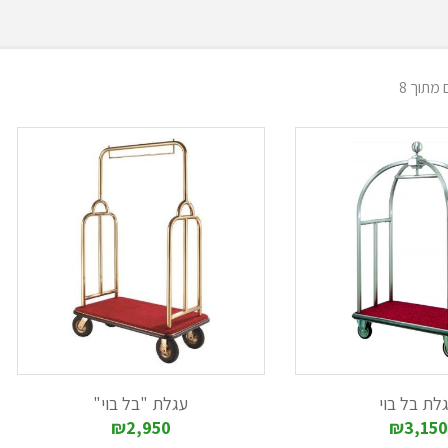
סטיק עם שניים, שלושה או ארבעה מדפים.
ם, המתאימים למגוון צרכים.
פינוי פסולת.
ו שחור.
ן גדלים.
 בהתאם לדרישה.
אם לצורך.
חים מוסדיים, כגון עגלות נירוסטה בעלות מכלי פלסטיק בגדלים שונים, המיועדו
ת עליהן חומרי ניקיון ואף עגלות ניקיון גדולות, בעלות סוגרי בטיחות במגירות.
 אקסקלוסיבי, המתאימות לשטחים ציבוריים ויוקרתיים.
גדלים שונים (6-12 ליטר) ואף בצבעים שונים.
ת ומנירוסטה.
חשבה על נוחות מרבית, מידוף מתאים ושינוע העגלות בקלות ויעילות.
תאימות לשינוע העגלה במקומות צרים וקטנים וכן עגלות המתאימות לניקוי חדרי
לת בל בוי
עגלת "בל בוי"
ת וכן דגמים בעלי שק אחד או יותר, לאיסוף כביסה.
₪2,950
₪3,150