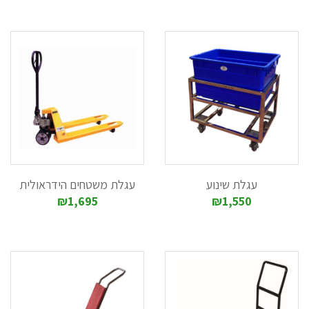
בדיקת איכות: חשוב לבחור בעגלה מחומרי בנייה איכותיים.
יכולת ניידות: שימו לב לאיכות הגלגלים, במיוחד בבחירת עגלות
כלוב עמוסות בציוד כבד.
סיכום
בחירת עגלת משא המתאימה לצרכים שלכם יכולה להוות שינוי
משמעותי ביעילות העבודה. למידע נוסף על עגלות משא ופתרונות
אחסון ושינוע, תוכלו לבקר בקטגוריית עגלות משא ולהתחיל לשדרג
את העבודה שלכם עוד היום.
עגלת שינוע
עגלת משטחים הידראולית
₪1,695
₪1,550