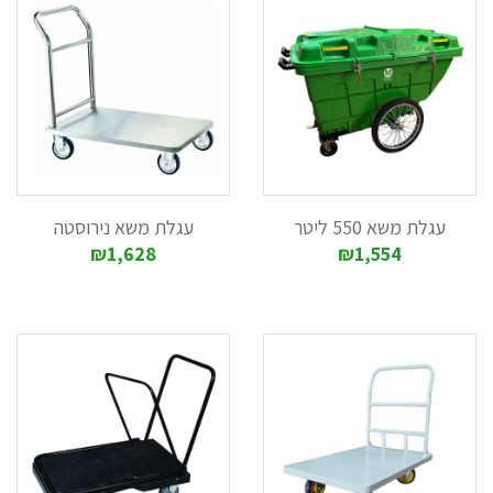
כאמור, כל עגלה מיועדת לנשיאה של משקלים שונים. אנו בהחלט
מודעים לשיקולי התקציב של לקוחותינו ולרצונם לקבל את הצעת
המחיר המשתלמת ביותר, מבלי להתפשר על איכות חומרי הגלם.
לפרטים נוספים בנושא ולקבלת ייעוץ מקצועי פנו אל נציגינו
שישמחו לייעץ ולסייע.
מתעניינים בעגלות משא? עגלות משא - כשמן כן הן: תפקידן
עגלת משא 550 ליטר
עגלת משא נירוסטה
לשאת משאות כבדים. אנו בחברת מדיליין יבוא ושיווק בע"מ נתאים
₪1,628
₪1,554
את עגלת המשא המושלמת עבורכם. לקבלת ייעוץ חינם ללא
התחייבות חייגו: 072-2150309 | 072-2150308
עגלות משא: כיצד לבחור את העגלה המושלמת לצרכים שלכם
עגלות משא הן כלי עבודה חיוני במגוון רחב של תחומים. הן
משמשות להעברת סחורות בקלות וביעילות, חוסכות זמן ומאמץ
ומביאות לשיפור משמעותי בפריון העבודה.
סוגי עגלות משא