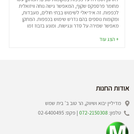
מחומר פרספקס שקוף, המאפשר גישה נוחה וויזואלית
לכפפות. זה אידיאלי לשימוש בבתי חולים, מעבדות,
ומקומות נוספים בהם נדרש שימוש בכפפות. המתקן
מאפשר שמירה על סדר ונגישות, ומונע בזבוז זמן
בחיפוש כפפות. יתרון נוסף הוא שהחומר השקוף
מאפשר זיהוי מהיר של סוג הכפפה הנדרשת.
אודות החנות
מדיליין יבוא ושיווק, הר טוב ב' בית שמש
טלפון:
072-2150308
| פקס: 02-6400495